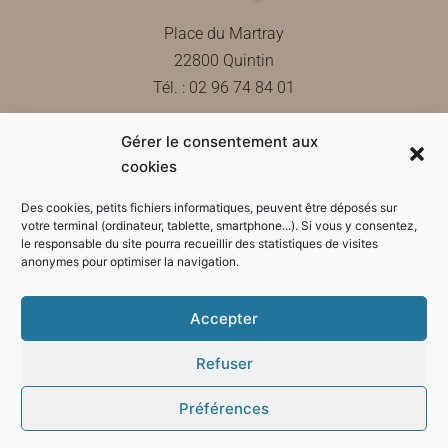
Place du Martray
22800 Quintin
Tél. : 02 96 74 84 01
Gérer le consentement aux
Contactez-nous
cookies
Des cookies, petits fichiers informatiques, peuvent être déposés sur
votre terminal (ordinateur, tablette, smartphone...). Si vous y consentez,
le responsable du site pourra recueillir des statistiques de visites
Horaires d'ouverture de la mairie
anonymes pour optimiser la navigation.
Accepter
Refuser
Préférences
Mode sombre :