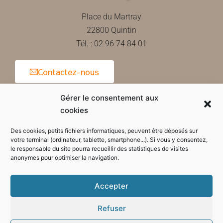
Place du Martray
22800 Quintin
Tél. : 02 96 74 84 01
Contactez-nous
Gérer le consentement aux
cookies
Horaires d'ouverture de la mairie
Des cookies, petits fichiers informatiques, peuvent être déposés sur
votre terminal (ordinateur, tablette, smartphone...). Si vous y consentez,
le responsable du site pourra recueillir des statistiques de visites
anonymes pour optimiser la navigation.
Accepter
Refuser