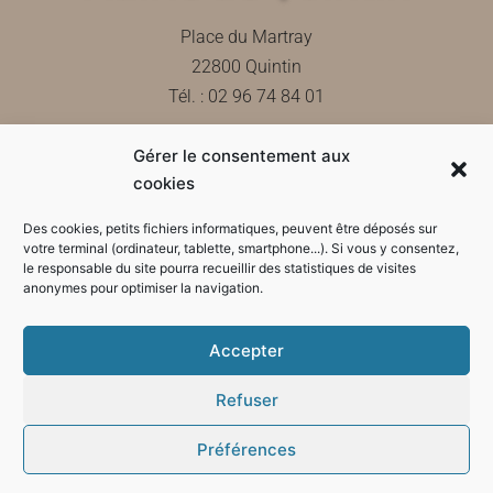
Place du Martray
22800 Quintin
Tél. : 02 96 74 84 01
Gérer le consentement aux
Contactez-nous
cookies
Des cookies, petits fichiers informatiques, peuvent être déposés sur
votre terminal (ordinateur, tablette, smartphone...). Si vous y consentez,
le responsable du site pourra recueillir des statistiques de visites
Horaires d'ouverture de la mairie
anonymes pour optimiser la navigation.
Accepter
Refuser
Préférences
Mode sombre :