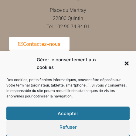
Place du Martray
22800 Quintin
Tél. : 02 96 74 84 01
Contactez-nous
Gérer le consentement aux
cookies
Horaires d'ouverture de la mairie
Des cookies, petits fichiers informatiques, peuvent être déposés sur
votre terminal (ordinateur, tablette, smartphone...). Si vous y consentez,
le responsable du site pourra recueillir des statistiques de visites
anonymes pour optimiser la navigation.
Accepter
Refuser