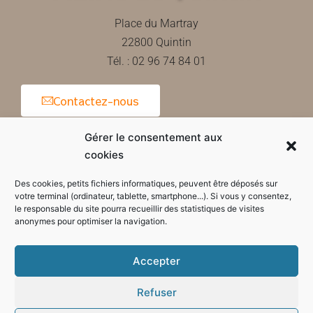
Place du Martray
22800 Quintin
Tél. : 02 96 74 84 01
Contactez-nous
Gérer le consentement aux
cookies
Horaires d'ouverture de la mairie
Des cookies, petits fichiers informatiques, peuvent être déposés sur
votre terminal (ordinateur, tablette, smartphone...). Si vous y consentez,
le responsable du site pourra recueillir des statistiques de visites
anonymes pour optimiser la navigation.
Accepter
Refuser