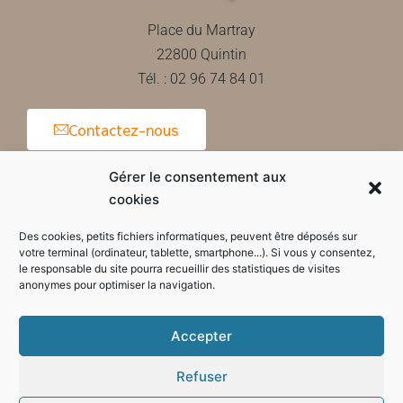
Place du Martray
22800 Quintin
Tél. : 02 96 74 84 01
Contactez-nous
Gérer le consentement aux
cookies
Horaires d'ouverture de la mairie
Des cookies, petits fichiers informatiques, peuvent être déposés sur
votre terminal (ordinateur, tablette, smartphone...). Si vous y consentez,
le responsable du site pourra recueillir des statistiques de visites
anonymes pour optimiser la navigation.
Accepter
Refuser