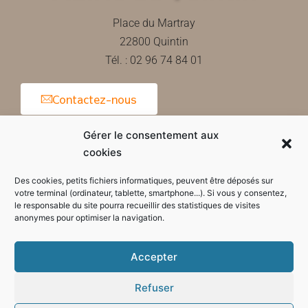
Place du Martray
22800 Quintin
Tél. : 02 96 74 84 01
Contactez-nous
Gérer le consentement aux
cookies
Horaires d'ouverture de la mairie
Des cookies, petits fichiers informatiques, peuvent être déposés sur
votre terminal (ordinateur, tablette, smartphone...). Si vous y consentez,
le responsable du site pourra recueillir des statistiques de visites
anonymes pour optimiser la navigation.
Accepter
Refuser