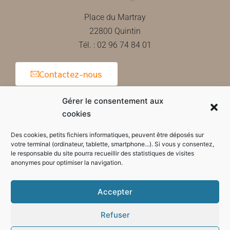
Place du Martray
22800 Quintin
Tél. : 02 96 74 84 01
Contactez-nous
Gérer le consentement aux
cookies
Horaires d'ouverture de la mairie
Des cookies, petits fichiers informatiques, peuvent être déposés sur
votre terminal (ordinateur, tablette, smartphone...). Si vous y consentez,
le responsable du site pourra recueillir des statistiques de visites
anonymes pour optimiser la navigation.
Accepter
Refuser