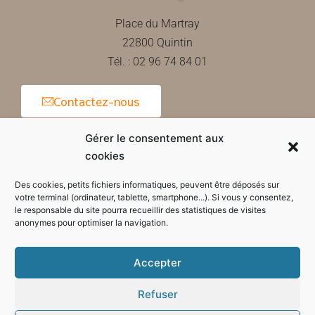
Place du Martray
22800 Quintin
Tél. : 02 96 74 84 01
Contactez-nous
Gérer le consentement aux
cookies
Horaires d'ouverture de la mairie
Des cookies, petits fichiers informatiques, peuvent être déposés sur
votre terminal (ordinateur, tablette, smartphone...). Si vous y consentez,
le responsable du site pourra recueillir des statistiques de visites
anonymes pour optimiser la navigation.
Accepter
Refuser