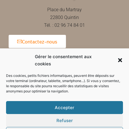
Place du Martray
22800 Quintin
Tél. : 02 96 74 84 01
Contactez-nous
Gérer le consentement aux
cookies
Horaires d'ouverture de la mairie
Des cookies, petits fichiers informatiques, peuvent être déposés sur
votre terminal (ordinateur, tablette, smartphone...). Si vous y consentez,
le responsable du site pourra recueillir des statistiques de visites
anonymes pour optimiser la navigation.
Accepter
Refuser