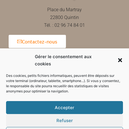
Place du Martray
22800 Quintin
Tél. : 02 96 74 84 01
Contactez-nous
Gérer le consentement aux
cookies
Horaires d'ouverture de la mairie
Des cookies, petits fichiers informatiques, peuvent être déposés sur
votre terminal (ordinateur, tablette, smartphone...). Si vous y consentez,
le responsable du site pourra recueillir des statistiques de visites
anonymes pour optimiser la navigation.
Accepter
Refuser