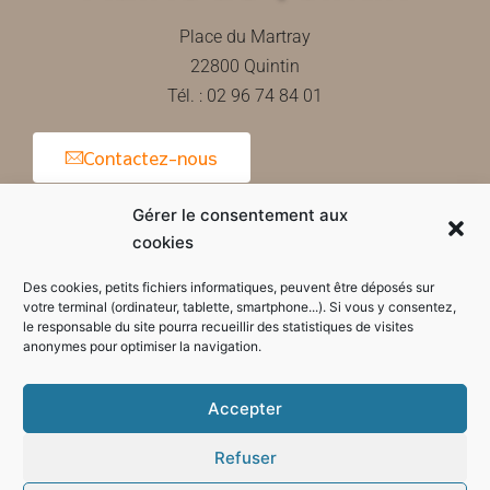
Place du Martray
22800 Quintin
Tél. : 02 96 74 84 01
Contactez-nous
Gérer le consentement aux
cookies
Horaires d'ouverture de la mairie
Des cookies, petits fichiers informatiques, peuvent être déposés sur
votre terminal (ordinateur, tablette, smartphone...). Si vous y consentez,
le responsable du site pourra recueillir des statistiques de visites
anonymes pour optimiser la navigation.
Accepter
Refuser