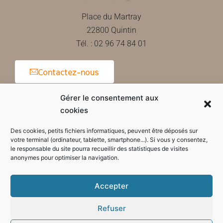
Place du Martray
22800 Quintin
Tél. : 02 96 74 84 01
Contactez-nous
Gérer le consentement aux
cookies
Horaires d'ouverture de la mairie
Des cookies, petits fichiers informatiques, peuvent être déposés sur
votre terminal (ordinateur, tablette, smartphone...). Si vous y consentez,
le responsable du site pourra recueillir des statistiques de visites
anonymes pour optimiser la navigation.
Accepter
Refuser