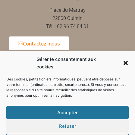
Place du Martray
22800 Quintin
Tél. : 02 96 74 84 01
Contactez-nous
Gérer le consentement aux
cookies
Horaires d'ouverture de la mairie
Des cookies, petits fichiers informatiques, peuvent être déposés sur
votre terminal (ordinateur, tablette, smartphone...). Si vous y consentez,
le responsable du site pourra recueillir des statistiques de visites
anonymes pour optimiser la navigation.
Accepter
Refuser