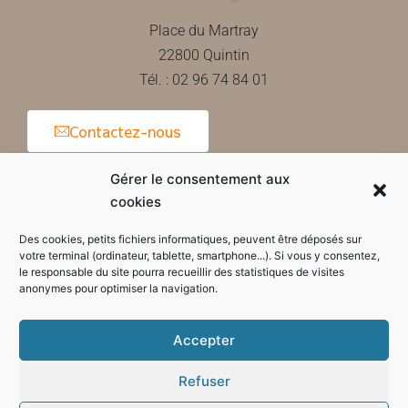
Place du Martray
22800 Quintin
Tél. : 02 96 74 84 01
Contactez-nous
Gérer le consentement aux
cookies
Horaires d'ouverture de la mairie
Des cookies, petits fichiers informatiques, peuvent être déposés sur
votre terminal (ordinateur, tablette, smartphone...). Si vous y consentez,
le responsable du site pourra recueillir des statistiques de visites
anonymes pour optimiser la navigation.
Accepter
Refuser