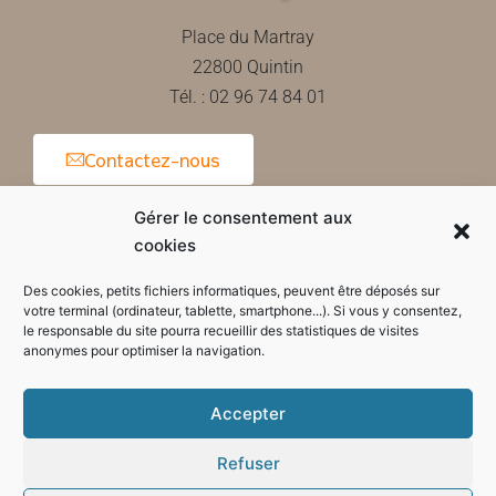
Place du Martray
22800 Quintin
Tél. : 02 96 74 84 01
Contactez-nous
Gérer le consentement aux
cookies
Horaires d'ouverture de la mairie
Des cookies, petits fichiers informatiques, peuvent être déposés sur
votre terminal (ordinateur, tablette, smartphone...). Si vous y consentez,
le responsable du site pourra recueillir des statistiques de visites
anonymes pour optimiser la navigation.
Accepter
Refuser