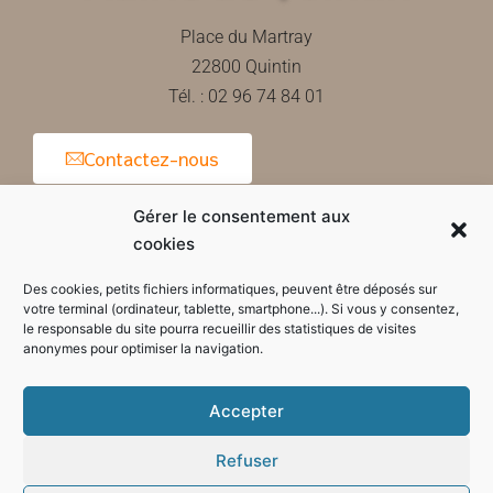
Place du Martray
22800 Quintin
Tél. : 02 96 74 84 01
Contactez-nous
Gérer le consentement aux
cookies
Horaires d'ouverture de la mairie
Des cookies, petits fichiers informatiques, peuvent être déposés sur
votre terminal (ordinateur, tablette, smartphone...). Si vous y consentez,
le responsable du site pourra recueillir des statistiques de visites
anonymes pour optimiser la navigation.
Accepter
Refuser