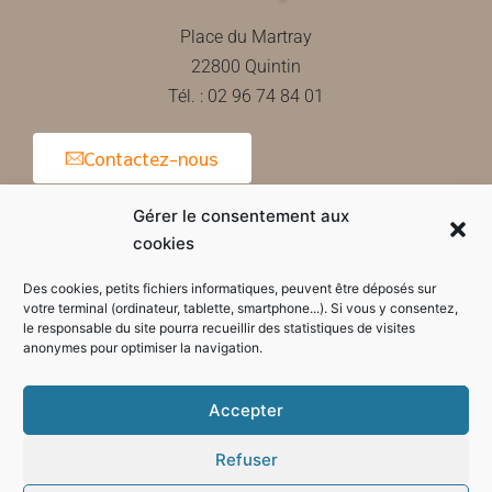
Place du Martray
22800 Quintin
Tél. : 02 96 74 84 01
Contactez-nous
Gérer le consentement aux
cookies
Horaires d'ouverture de la mairie
Des cookies, petits fichiers informatiques, peuvent être déposés sur
votre terminal (ordinateur, tablette, smartphone...). Si vous y consentez,
le responsable du site pourra recueillir des statistiques de visites
anonymes pour optimiser la navigation.
Accepter
Refuser