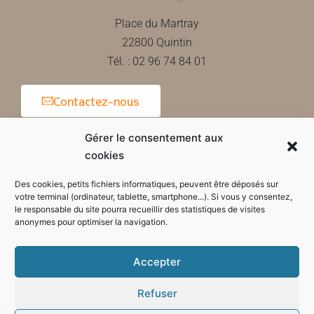
Place du Martray
22800 Quintin
Tél. : 02 96 74 84 01
Contactez-nous
Gérer le consentement aux
cookies
Horaires d'ouverture de la mairie
Des cookies, petits fichiers informatiques, peuvent être déposés sur
votre terminal (ordinateur, tablette, smartphone...). Si vous y consentez,
le responsable du site pourra recueillir des statistiques de visites
anonymes pour optimiser la navigation.
Accepter
Refuser