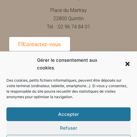
Place du Martray
22800 Quintin
Tél. : 02 96 74 84 01
Contactez-nous
Gérer le consentement aux
cookies
Horaires d'ouverture de la mairie
Des cookies, petits fichiers informatiques, peuvent être déposés sur
votre terminal (ordinateur, tablette, smartphone...). Si vous y consentez,
le responsable du site pourra recueillir des statistiques de visites
anonymes pour optimiser la navigation.
Accepter
Refuser