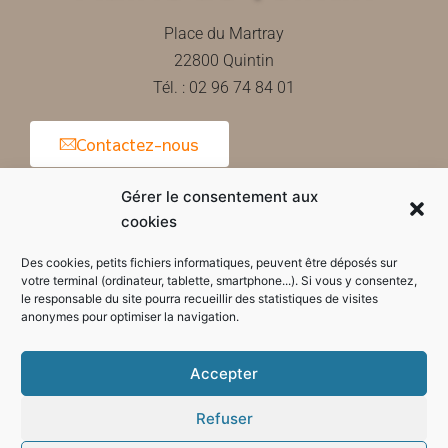
Place du Martray
22800 Quintin
Tél. : 02 96 74 84 01
Contactez-nous
Gérer le consentement aux
cookies
Horaires d'ouverture de la mairie
Des cookies, petits fichiers informatiques, peuvent être déposés sur
votre terminal (ordinateur, tablette, smartphone...). Si vous y consentez,
le responsable du site pourra recueillir des statistiques de visites
anonymes pour optimiser la navigation.
Accepter
Refuser