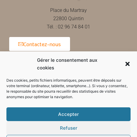
Place du Martray
22800 Quintin
Tél. : 02 96 74 84 01
Contactez-nous
Gérer le consentement aux
cookies
Horaires d'ouverture de la mairie
Des cookies, petits fichiers informatiques, peuvent être déposés sur
votre terminal (ordinateur, tablette, smartphone...). Si vous y consentez,
le responsable du site pourra recueillir des statistiques de visites
anonymes pour optimiser la navigation.
Accepter
Refuser