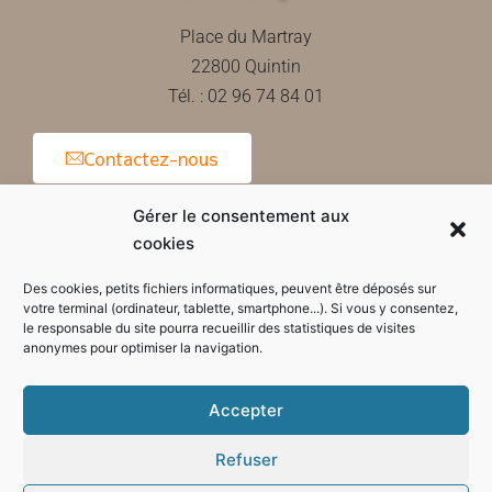
Place du Martray
22800 Quintin
Tél. : 02 96 74 84 01
Contactez-nous
Gérer le consentement aux
cookies
Horaires d'ouverture de la mairie
Des cookies, petits fichiers informatiques, peuvent être déposés sur
votre terminal (ordinateur, tablette, smartphone...). Si vous y consentez,
le responsable du site pourra recueillir des statistiques de visites
anonymes pour optimiser la navigation.
Accepter
Refuser