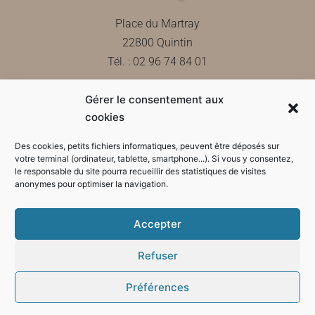
Place du Martray
22800 Quintin
Tél. : 02 96 74 84 01
Gérer le consentement aux
Contactez-nous
cookies
Des cookies, petits fichiers informatiques, peuvent être déposés sur
votre terminal (ordinateur, tablette, smartphone...). Si vous y consentez,
le responsable du site pourra recueillir des statistiques de visites
Horaires d'ouverture de la mairie
anonymes pour optimiser la navigation.
Accepter
Refuser
Préférences
Mode sombre :