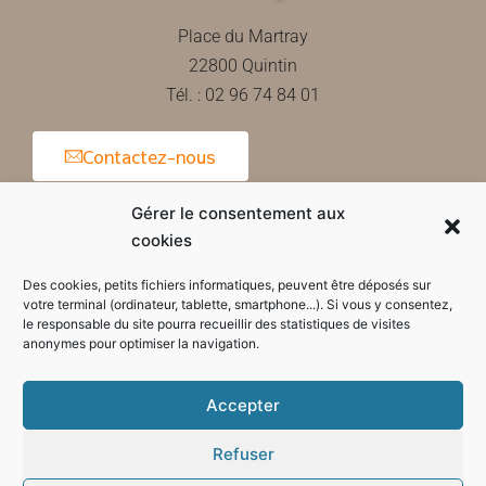
Place du Martray
22800 Quintin
Tél. : 02 96 74 84 01
Contactez-nous
Gérer le consentement aux
cookies
Horaires d'ouverture de la mairie
Des cookies, petits fichiers informatiques, peuvent être déposés sur
votre terminal (ordinateur, tablette, smartphone...). Si vous y consentez,
le responsable du site pourra recueillir des statistiques de visites
anonymes pour optimiser la navigation.
Accepter
Refuser