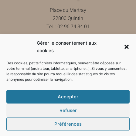
Place du Martray
22800 Quintin
Tél. : 02 96 74 84 01
Gérer le consentement aux
Contactez-nous
cookies
Des cookies, petits fichiers informatiques, peuvent être déposés sur
votre terminal (ordinateur, tablette, smartphone...). Si vous y consentez,
le responsable du site pourra recueillir des statistiques de visites
Horaires d'ouverture de la mairie
anonymes pour optimiser la navigation.
Accepter
Refuser
Préférences
Mode sombre :