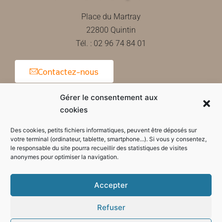
Place du Martray
22800 Quintin
Tél. : 02 96 74 84 01
Contactez-nous
Gérer le consentement aux
cookies
Horaires d'ouverture de la mairie
Des cookies, petits fichiers informatiques, peuvent être déposés sur
votre terminal (ordinateur, tablette, smartphone...). Si vous y consentez,
le responsable du site pourra recueillir des statistiques de visites
anonymes pour optimiser la navigation.
Accepter
Refuser