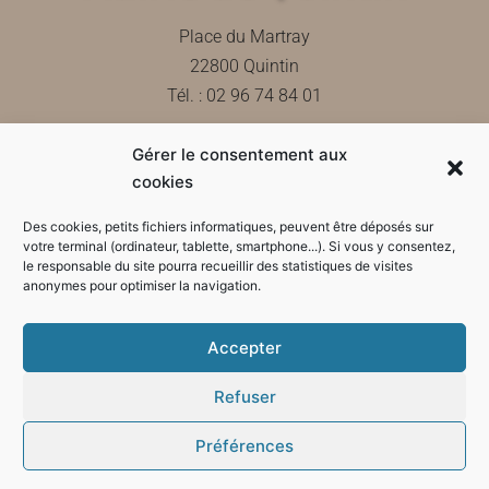
Place du Martray
22800 Quintin
Tél. : 02 96 74 84 01
Gérer le consentement aux
Contactez-nous
cookies
Des cookies, petits fichiers informatiques, peuvent être déposés sur
votre terminal (ordinateur, tablette, smartphone...). Si vous y consentez,
le responsable du site pourra recueillir des statistiques de visites
Horaires d'ouverture de la mairie
anonymes pour optimiser la navigation.
Accepter
Refuser
Préférences
Mode sombre :