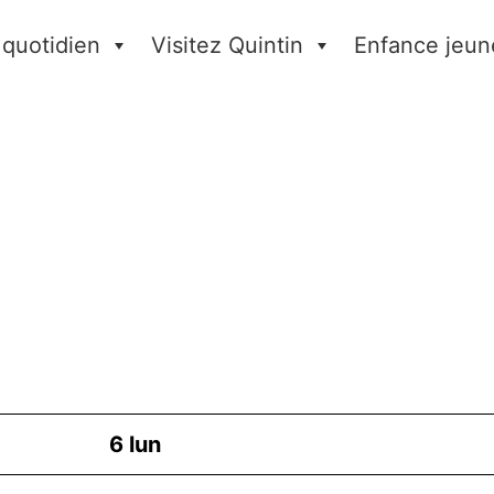
 quotidien
Visitez Quintin
Enfance jeun
6
lun