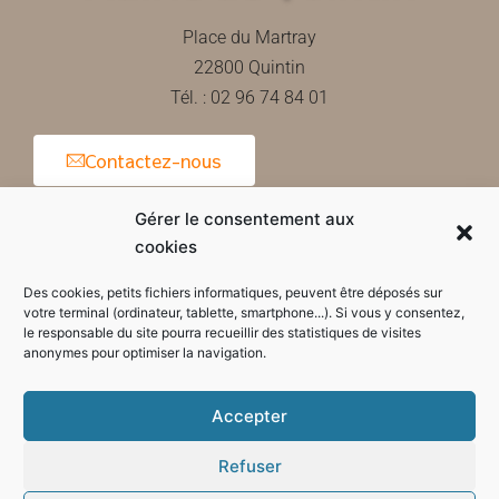
Place du Martray
22800 Quintin
Tél. : 02 96 74 84 01
Contactez-nous
Gérer le consentement aux
cookies
Horaires d'ouverture de la mairie
Des cookies, petits fichiers informatiques, peuvent être déposés sur
votre terminal (ordinateur, tablette, smartphone...). Si vous y consentez,
le responsable du site pourra recueillir des statistiques de visites
anonymes pour optimiser la navigation.
Accepter
Refuser