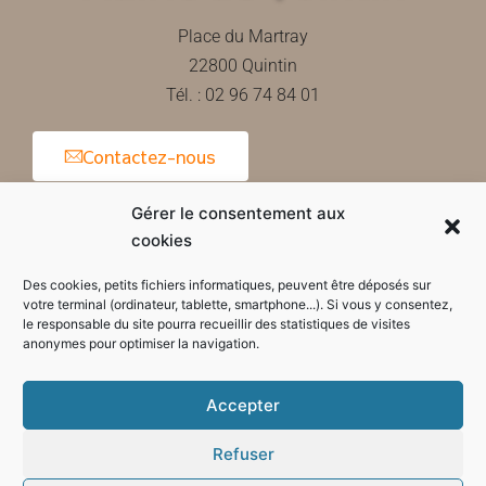
Place du Martray
22800 Quintin
Tél. : 02 96 74 84 01
Contactez-nous
Gérer le consentement aux
cookies
Horaires d'ouverture de la mairie
Des cookies, petits fichiers informatiques, peuvent être déposés sur
votre terminal (ordinateur, tablette, smartphone...). Si vous y consentez,
le responsable du site pourra recueillir des statistiques de visites
anonymes pour optimiser la navigation.
Accepter
Refuser