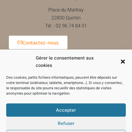
Place du Martray
22800 Quintin
Tél. : 02 96 74 84 01
Contactez-nous
Gérer le consentement aux
cookies
Horaires d'ouverture de la mairie
Des cookies, petits fichiers informatiques, peuvent être déposés sur
votre terminal (ordinateur, tablette, smartphone...). Si vous y consentez,
le responsable du site pourra recueillir des statistiques de visites
anonymes pour optimiser la navigation.
Accepter
Refuser