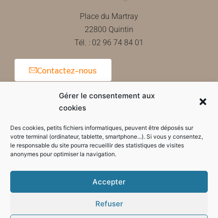
Place du Martray
22800 Quintin
Tél. : 02 96 74 84 01
Contactez-nous
Gérer le consentement aux
cookies
Horaires d'ouverture de la mairie
Des cookies, petits fichiers informatiques, peuvent être déposés sur
votre terminal (ordinateur, tablette, smartphone...). Si vous y consentez,
le responsable du site pourra recueillir des statistiques de visites
anonymes pour optimiser la navigation.
Accepter
Refuser