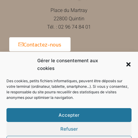
Place du Martray
22800 Quintin
Tél. : 02 96 74 84 01
Contactez-nous
Gérer le consentement aux
cookies
Horaires d'ouverture de la mairie
Des cookies, petits fichiers informatiques, peuvent être déposés sur
votre terminal (ordinateur, tablette, smartphone...). Si vous y consentez,
le responsable du site pourra recueillir des statistiques de visites
anonymes pour optimiser la navigation.
Accepter
Refuser