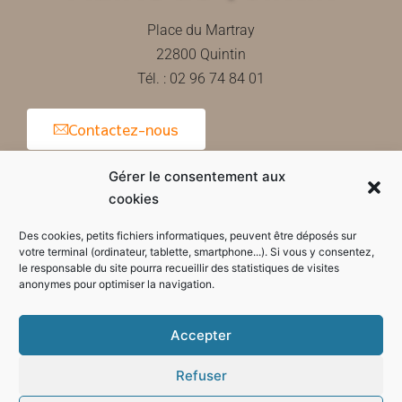
Place du Martray
22800 Quintin
Tél. : 02 96 74 84 01
Contactez-nous
Gérer le consentement aux
cookies
Horaires d'ouverture de la mairie
Des cookies, petits fichiers informatiques, peuvent être déposés sur
votre terminal (ordinateur, tablette, smartphone...). Si vous y consentez,
le responsable du site pourra recueillir des statistiques de visites
anonymes pour optimiser la navigation.
Accepter
Refuser