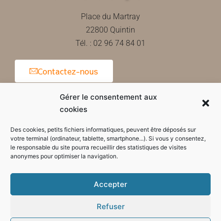
Place du Martray
22800 Quintin
Tél. : 02 96 74 84 01
Contactez-nous
Gérer le consentement aux
cookies
Horaires d'ouverture de la mairie
Des cookies, petits fichiers informatiques, peuvent être déposés sur
votre terminal (ordinateur, tablette, smartphone...). Si vous y consentez,
le responsable du site pourra recueillir des statistiques de visites
anonymes pour optimiser la navigation.
Accepter
Refuser