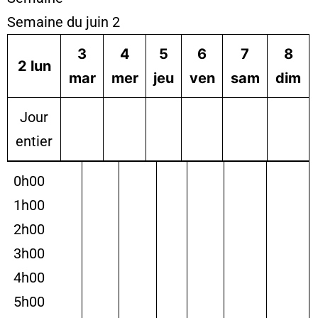
Semaine du juin 2
3
4
5
6
7
8
2
lun
mar
mer
jeu
ven
sam
dim
Jour
entier
0h00
1h00
2h00
3h00
4h00
5h00