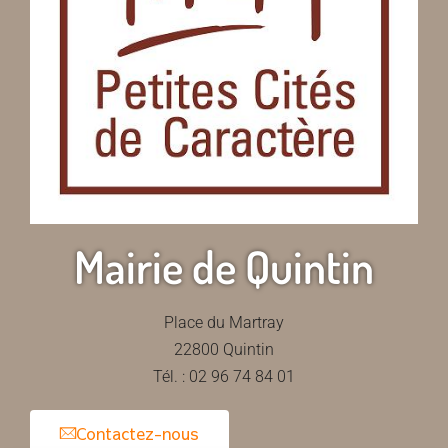
Mairie de Quintin
Place du Martray
22800 Quintin
Tél. : 02 96 74 84 01
Contactez-nous