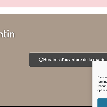
ntin
Horaires d'ouverture de la mairie
Des coo
termina
respons
optimis