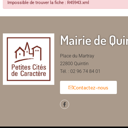
Impossible de trouver la fiche : R45943.xml
Mairie de Qui
Place du Martray
22800 Quintin
Tél. : 02 96 74 84 01
Contactez-nous