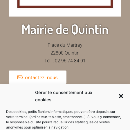
Mairie de Quintin
Place du Martray
22800 Quintin
Tél. : 02 96 74 84 01
Contactez-nous
Gérer le consentement aux
cookies
Horaires d'ouverture de la mairie
Des cookies, petits fichiers informatiques, peuvent être déposés sur
votre terminal (ordinateur, tablette, smartphone...). Si vous y consentez,
le responsable du site pourra recueillir des statistiques de visites
anonymes pour optimiser la navigation.