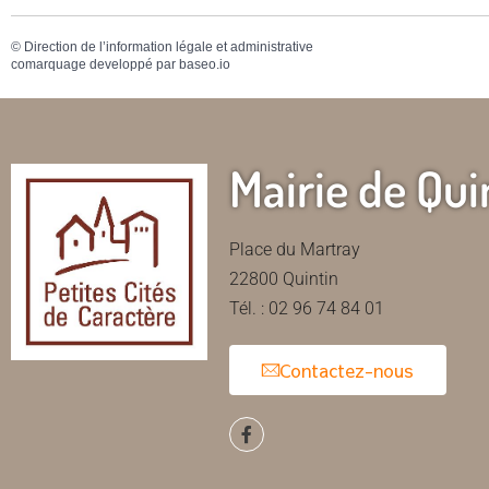
©
Direction de l’information légale et administrative
comarquage developpé par
baseo.io
Mairie de Qui
Place du Martray
22800 Quintin
Tél. : 02 96 74 84 01
Contactez-nous