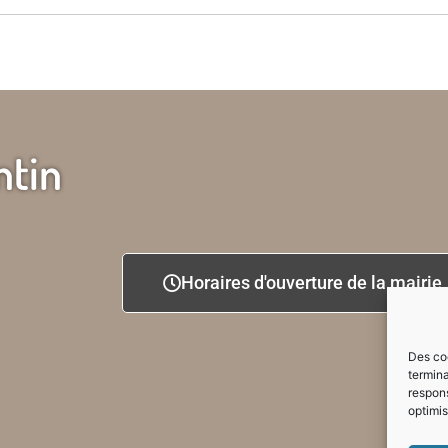
ntin
Horaires d'ouverture de la mairie
Des coo
termina
respons
optimis