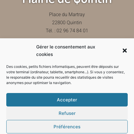
Place du Martray
22800 Quintin
Tél. : 02 96 74 84 01
Gérer le consentement aux
Contactez-nous
cookies
Des cookies, petits fichiers informatiques, peuvent être déposés sur
votre terminal (ordinateur, tablette, smartphone...). Si vous y consentez,
le responsable du site pourra recueillir des statistiques de visites
Horaires d'ouverture de la mairie
anonymes pour optimiser la navigation.
Accepter
Refuser
Préférences
Mode sombre :