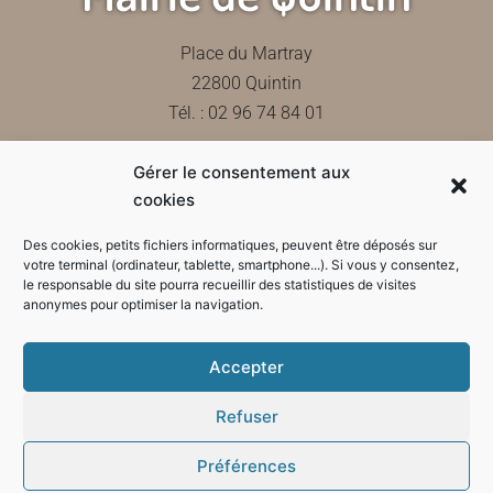
Place du Martray
22800 Quintin
Tél. : 02 96 74 84 01
Gérer le consentement aux
Contactez-nous
cookies
Des cookies, petits fichiers informatiques, peuvent être déposés sur
votre terminal (ordinateur, tablette, smartphone...). Si vous y consentez,
le responsable du site pourra recueillir des statistiques de visites
Horaires d'ouverture de la mairie
anonymes pour optimiser la navigation.
Accepter
Refuser
Préférences
Mode sombre :