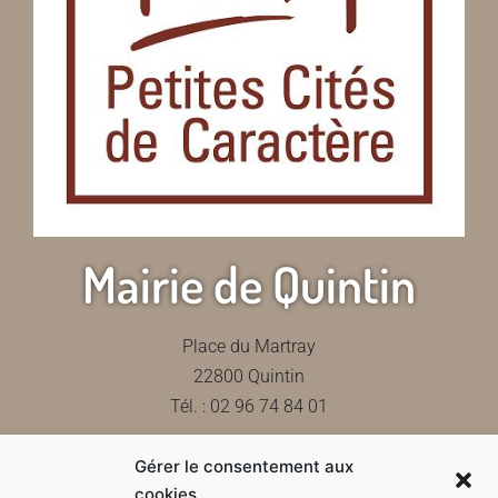
Mairie de Quintin
Place du Martray
22800 Quintin
Tél. : 02 96 74 84 01
Gérer le consentement aux
Contactez-nous
cookies