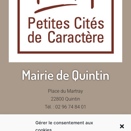
Mairie de Quintin
Place du Martray
22800 Quintin
Tél. : 02 96 74 84 01
Gérer le consentement aux
Contactez-nous
cookies