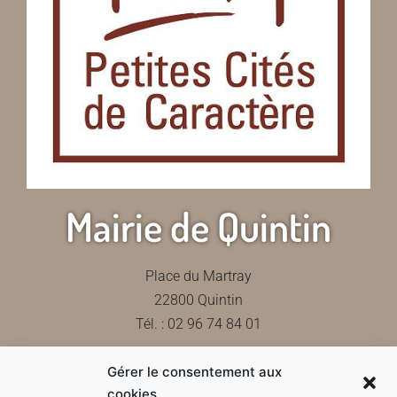
Mairie de Quintin
Place du Martray
22800 Quintin
Tél. : 02 96 74 84 01
Gérer le consentement aux
Contactez-nous
cookies