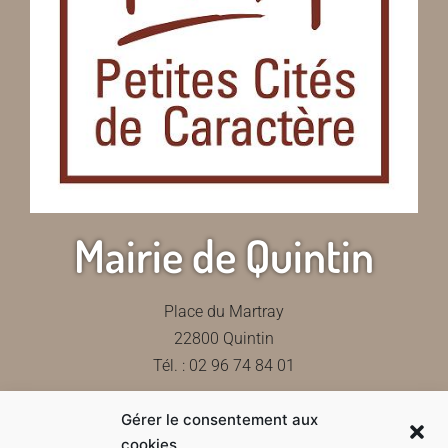
Mairie de Quintin
Place du Martray
22800 Quintin
Tél. : 02 96 74 84 01
Gérer le consentement aux
Contactez-nous
cookies