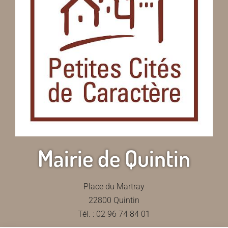
Mairie de Quintin
Place du Martray
22800 Quintin
Tél. : 02 96 74 84 01