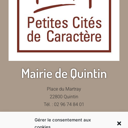
Mairie de Quintin
Place du Martray
22800 Quintin
Tél. : 02 96 74 84 01
Gérer le consentement aux
Contactez-nous
cookies