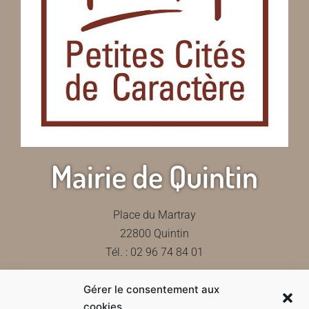
Mairie de Quintin
Place du Martray
22800 Quintin
Tél. : 02 96 74 84 01
Gérer le consentement aux
Contactez-nous
cookies